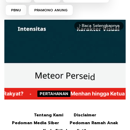
PBNU
PRAMONO ANUNG
Baca Selengkapnya
arrow_forward_ios
Mute
Tentang Kami
Disclaimer
Pedoman Media Siber
Pedoman Ramah Anak