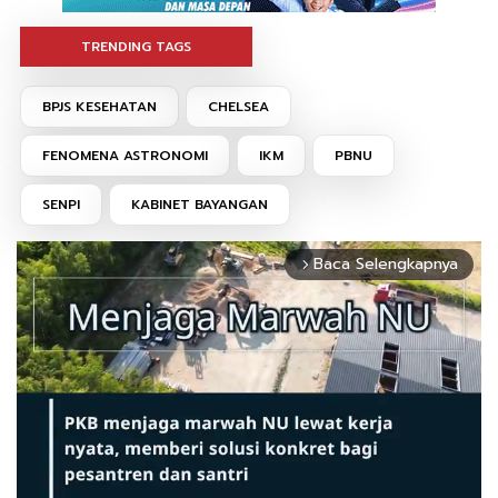
TRENDING TAGS
BPJS KESEHATAN
CHELSEA
FENOMENA ASTRONOMI
IKM
PBNU
SENPI
KABINET BAYANGAN
Baca Selengkapnya
arrow_forward_ios