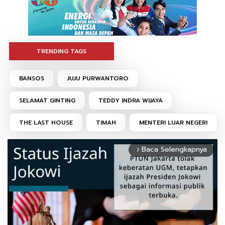
TRENDING TAGS
BANSOS
JUJU PURWANTORO
SELAMAT GINTING
TEDDY INDRA WIJAYA
THE LAST HOUSE
TIMAH
MENTERI LUAR NEGERI
Baca Selengkapnya
arrow_forward_ios