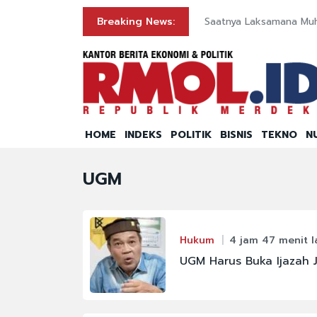
Breaking News:
Saatnya Laksamana Mu
HOME
INDEKS
POLITIK
BISNIS
TEKNO
N
UGM
Hukum
4 jam 47 menit l
UGM Harus Buka Ijazah 