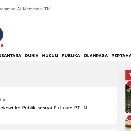
hammad Ali Memimpin TNI
USANTARA
DUNIA
HUKUM
PUBLIKA
OLAHRAGA
PERTAH
1
alu
Jokowi ke Publik sesuai Putusan PTUN
2