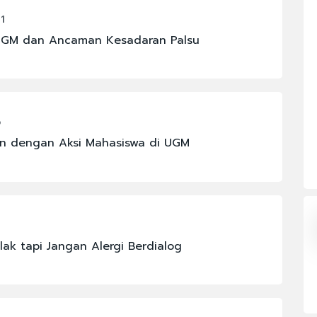
#CHELSEA
1
OMI
#FENOMENA ASTRONOMI
 UGM dan Ancaman Kesadaran Palsu
#IKM
#JAKARTA
#PBNU
6
#SENPI
an dengan Aksi Mahasiswa di UGM
N
#KABINET BAYANGAN
ak tapi Jangan Alergi Berdialog