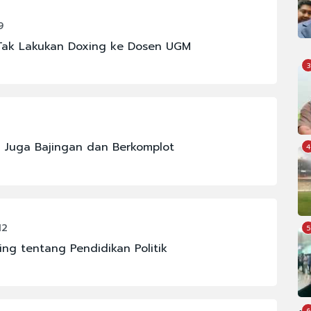
9
Tak Lakukan Doxing ke Dosen UGM
3
 Juga Bajingan dan Berkomplot
4
12
5
ng tentang Pendidikan Politik
6