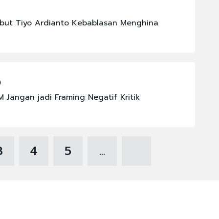
but Tiyo Ardianto Kebablasan Menghina
0
M Jangan jadi Framing Negatif Kritik
3
4
5
...