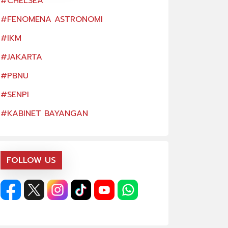
#CHELSEA
#CHELSEA
#FENOMENA ASTRONOMI
#FENOMENA AS
#IKM
#IKM
#JAKARTA
#JAKARTA
#PBNU
#PBNU
#SENPI
#SENPI
#KABINET BAYANGAN
#KABINET BAYA
FOLLOW US