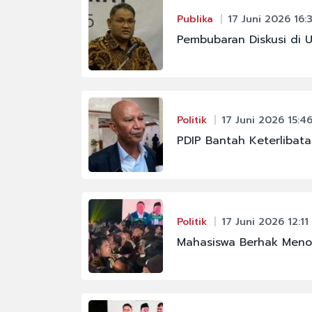
#CHELSEA
Publika
17 Juni 2026 16:3
#FENOMENA ASTRON
Pembubaran Diskusi di
#IKM
#JAKARTA
#PBNU
Politik
17 Juni 2026 15:4
#SENPI
PDIP Bantah Keterlibat
#KABINET BAYANGA
Politik
17 Juni 2026 12:11
Mahasiswa Berhak Menol