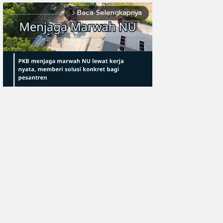
Baca Selengkapnya
arrow_forward_ios
Mute