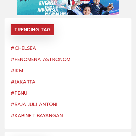
TRENDING TAG
#CHELSEA
#CH
#FENOMENA ASTRONOMI
#FE
#IKM
#IK
#JAKARTA
#JA
#PBNU
#PB
#RAJA JULI ANTONI
#RA
#KABINET BAYANGAN
#KA