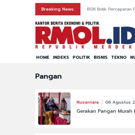
 China
Breaking News:
BGN Bidik Percepatan 
HOME
INDEKS
POLITIK
BISNIS
TEKNO
N
Pangan
Nusantara
06 Agustus 2
Gerakan Pangan Murah B