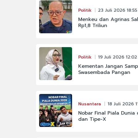
#FENOMENA LANGIT
Politik
23 Juli 2026 18:55
#GOLKAR
Menkeu dan Agrinas Sal
Rp1,8 Triliun
#KAPOLRI
#MAHKAMAH AGUNG
#PBNU
Politik
19 Juli 2026 12:02
#PRAMONO ANUNG
Kementan Jangan Sampa
Swasembada Pangan
Nusantara
18 Juli 2026 1
Nobar Final Piala Duni
dan Tipe-X