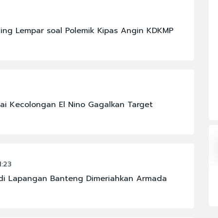
#FENOMENA LANGIT
#GOLKAR
ing Lempar soal Polemik Kipas Angin KDKMP
#KAPOLRI
#MAHKAMAH AGUNG
#PBNU
#PRAMONO ANUNG
i Kecolongan El Nino Gagalkan Target
1:23
a di Lapangan Banteng Dimeriahkan Armada