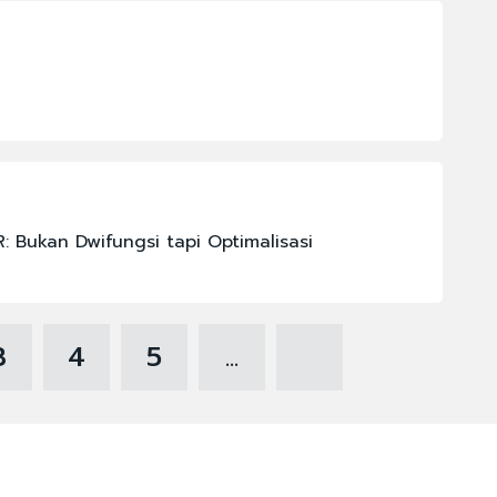
: Bukan Dwifungsi tapi Optimalisasi
3
4
5
...