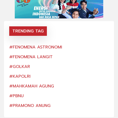
TRENDING TAG
#FENOMENA ASTRONOMI
#FE
#FENOMENA LANGIT
#FE
#GOLKAR
#GO
#KAPOLRI
#KA
#MAHKAMAH AGUNG
#MA
#PBNU
#PB
#PRAMONO ANUNG
#PR