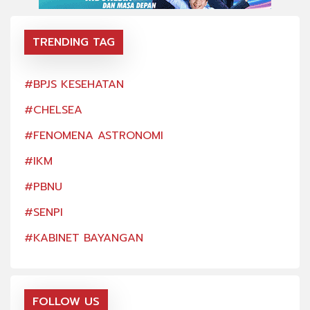
TRENDING TAG
#BPJS KESEHATAN
#BP
#CHELSEA
#CH
#FENOMENA ASTRONOMI
#FE
#IKM
#IK
#PBNU
#PB
#SENPI
#SE
#KABINET BAYANGAN
#KA
FOLLOW US