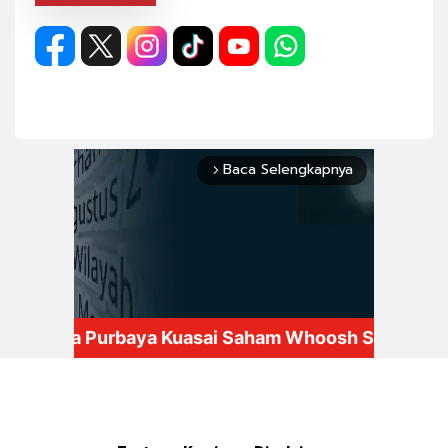
Baca Selengkapnya
arrow_forward_ios
Mute