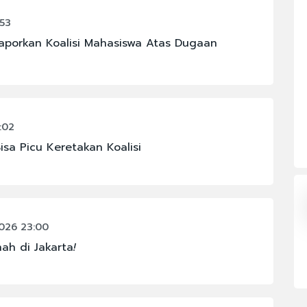
#FENOMENA LANGIT
:53
#KAPOLRI
porkan Koalisi Mahasiswa Atas Dugaan
#MAHKAMAH AGUNG
#PBNU
#PRAMONO ANUNG
:02
#SIGIT PRABOWO
isa Picu Keretakan Koalisi
2026 23:00
nah di Jakarta
!