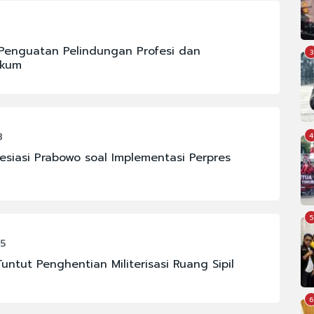
 Penguatan Pelindungan Profesi dan
3
ukum
8
4
resiasi Prabowo soal Implementasi Perpres
5
5
Tuntut Penghentian Militerisasi Ruang Sipil
6