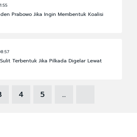
1:55
iden Prabowo Jika Ingin Membentuk Koalisi
8:57
 Sulit Terbentuk Jika Pilkada Digelar Lewat
3
4
5
...