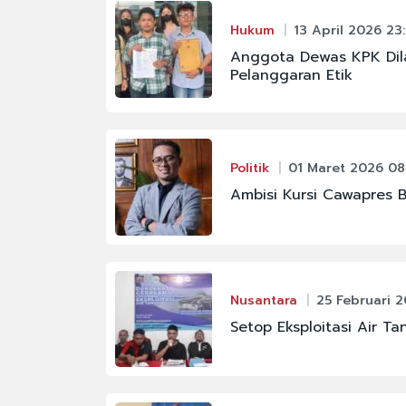
#FENOMENA LANGIT
Hukum
13 April 2026 23
#KAPOLRI
Anggota Dewas KPK Dila
Pelanggaran Etik
#MAHKAMAH AGUNG
#PBNU
#PRAMONO ANUNG
Politik
01 Maret 2026 08
#SIGIT PRABOWO
Ambisi Kursi Cawapres B
Nusantara
25 Februari 
Setop Eksploitasi Air Ta