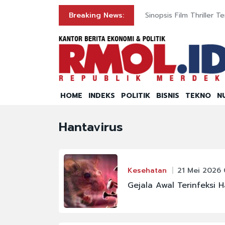
Penerima MBG
Breaking News:
Sinopsis Film Thriller 
HOME
INDEKS
POLITIK
BISNIS
TEKNO
N
Hantavirus
Kesehatan
21 Mei 2026 
Gejala Awal Terinfeksi