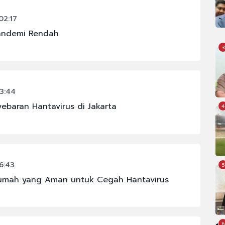
02:17
Pandemi Rendah
3
3:44
ebaran Hantavirus di Jakarta
4
6:43
5
Rumah yang Aman untuk Cegah Hantavirus
6