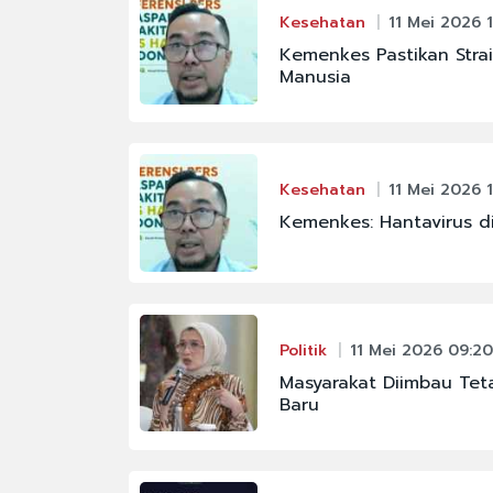
Kesehatan
11 Mei 2026 1
#FENOMENA ASTRON
Kemenkes Pastikan Strai
Manusia
#IKM
#JAKARTA
#PBNU
Kesehatan
11 Mei 2026 1
#RAJA JULI ANTONI
Kemenkes: Hantavirus d
#KABINET BAYANGA
Politik
11 Mei 2026 09:20
Masyarakat Diimbau Te
Baru