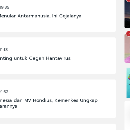
19:35
enular Antarmanusia, Ini Gejalanya
7
1:18
nting untuk Cegah Hantavirus
1:52
onesia dan MV Hondius, Kemenkes Ungkap
larannya
#CHELSEA