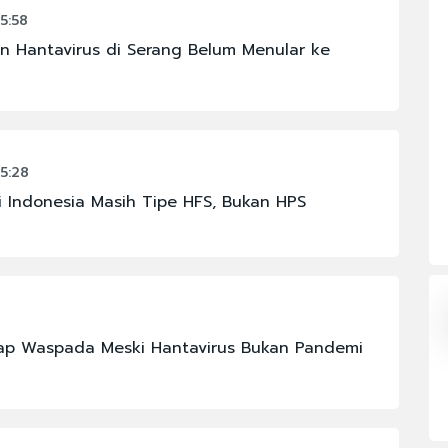
5:58
OMI
#FENOMENA ASTRONOMI
n Hantavirus di Serang Belum Menular ke
#IKM
#JAKARTA
#PBNU
5:28
#RAJA JULI ANTONI
i Indonesia Masih Tipe HFS, Bukan HPS
N
#KABINET BAYANGAN
tap Waspada Meski Hantavirus Bukan Pandemi