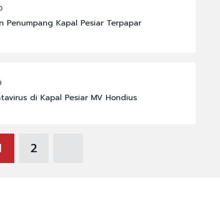
0
an Penumpang Kapal Pesiar Terpapar
9
virus di Kapal Pesiar MV Hondius
1
2