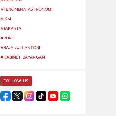
#FENOMENA ASTRONOMI
#FENOMENA AS
#IKM
#IKM
#JAKARTA
#JAKARTA
#PBNU
#PBNU
#RAJA JULI ANTONI
#RAJA JULI ANTO
#KABINET BAYANGAN
#KABINET BAYA
FOLLOW US