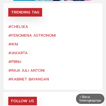
TRENDING TAG
#CHELSEA
#CH
#FENOMENA ASTRONOMI
#FE
#IKM
#IK
#JAKARTA
#JA
#PBNU
#PB
#RAJA JULI ANTONI
#RA
#KABINET BAYANGAN
#KA
Baca
arrow_forward_ios
Selengkapnya
FOLLOW US