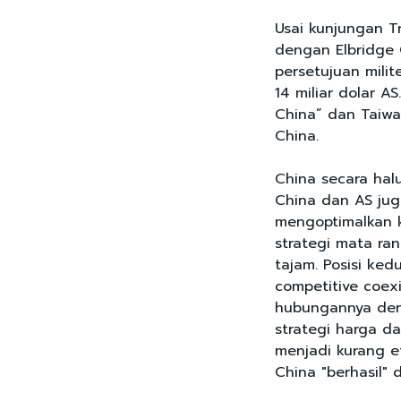
Usai kunjungan T
dengan Elbridge 
persetujuan milit
14 miliar dolar 
China” dan Taiwa
China.
China secara hal
China dan AS jug
mengoptimalkan 
strategi mata ra
tajam. Posisi ked
competitive coex
hubungannya den
strategi harga d
menjadi kurang ef
China "berhasil"