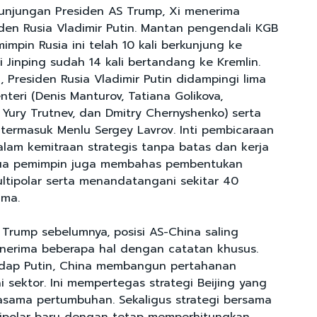
kunjungan Presiden AS Trump, Xi menerima
den Rusia Vladimir Putin. Mantan pengendali KGB
mpin Rusia ini telah 10 kali berkunjung ke
i Jinping sudah 14 kali bertandang ke Kremlin.
, Presiden Rusia Vladimir Putin didampingi lima
teri (Denis Manturov, Tatiana Golikova,
 Yury Trutnev, dan Dmitry Chernyshenko) serta
 termasuk Menlu Sergey Lavrov. Inti pembicaraan
am kemitraan strategis tanpa batas dan kerja
ua pemimpin juga membahas pembentukan
ltipolar serta menandatangani sekitar 40
ama.
Trump sebelumnya, posisi AS-China saling
nerima beberapa hal dengan catatan khusus.
dap Putin, China membangun pertahanan
i sektor. Ini mempertegas strategi Beijing yang
sama pertumbuhan. Sekaligus strategi bersama