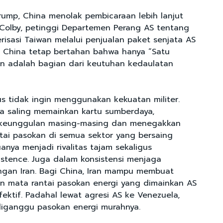
rump, China menolak pembicaraan lebih lanjut
Colby, petinggi Departemen Perang AS tentang
erisasi Taiwan melalui penjualan paket senjata AS
AS. China tetap bertahan bahwa hanya “Satu
n adalah bagian dari keutuhan kedaulatan
us tidak ingin menggunakan kekuatan militer.
a saling memainkan kartu sumberdaya,
keunggulan masing-masing dan menegakkan
ntai pasokan di semua sektor yang bersaing
uanya menjadi rivalitas tajam sekaligus
istence. Juga dalam konsistensi menjaga
gan Iran. Bagi China, Iran mampu membuat
an mata rantai pasokan energi yang dimainkan AS
ektif. Padahal lewat agresi AS ke Venezuela,
 diganggu pasokan energi murahnya.