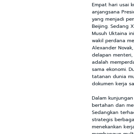
Empat hari usai 
anjangsana Presi
yang menjadi pemi
Beijing. Sedang X
Musuh Uktaina ini
wakil perdana men
Alexander Novak,
delapan menteri,
adalah memperdal
sama ekonomi. D
tatanan dunia mu
dokumen kerja s
Dalam kunjungan 
bertahan dan me
Sedangkan terha
strategis berbaga
menekankan kerja