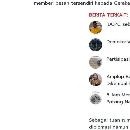
memberi pesan tersendiri kepada Geraka
BERITA TERKAIT:
IDCPC seb
Demokrasi
Partisipa
Amplop Be
Dikembalik
8 Jam Men
Potong Na
Sebagai tuan ru
diplomasi namun 