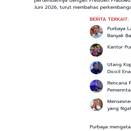
pertemuannya dengan Presiden Prabowo
Juni 2026, turut membahas perkembanga
BERITA TERKAIT:
Purbaya L
Banyak B
Kantor P
Utang Kop
Dicicil E
Rencana 
Pemerinta
Mensesneg
yang Nga
Purbaya mengata