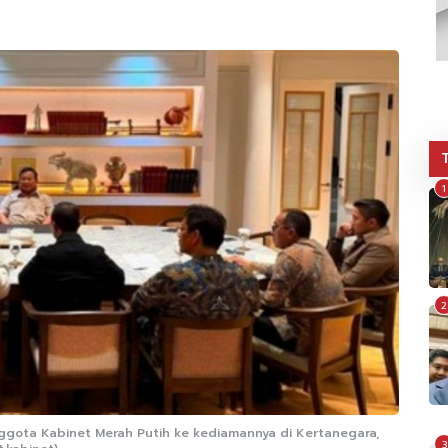
1
2
ggota Kabinet Merah Putih ke kediamannya di Kertanegara,
3