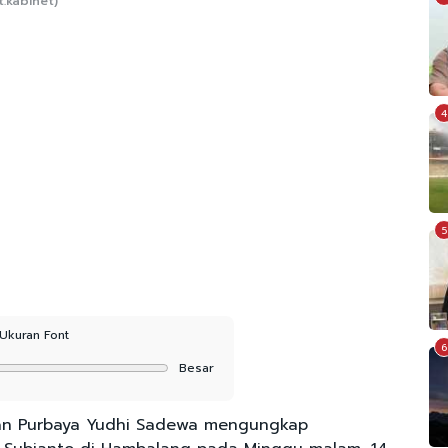
t.kabinet)
4
5
Ukuran Font
6
Besar
n Purbaya Yudhi Sadewa mengungkap