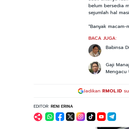
belum bersedia m
sejumlah hal masi
"Banyak macam-ma
BACA JUGA:
Babinsa D
Gaji Mana
Mengacu
Jadikan
RMOL.ID
su
EDITOR:
RENI ERINA