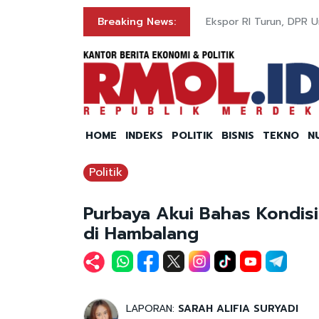
rta
Breaking News:
Ekspor RI Turun, DPR 
HOME
INDEKS
POLITIK
BISNIS
TEKNO
N
Politik
Purbaya Akui Bahas Kondis
di Hambalang
LAPORAN:
SARAH ALIFIA SURYADI