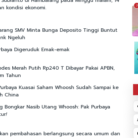
 Subianto di Hambalang pada Minggu malam, 14
7
n kondisi ekonomi.
arang SMV Minta Bunga Deposito Tinggi Buntut
ank Ngeluh
urbaya Digeruduk Emak-emak
des Merah Putih Rp240 T Dibayar Pakai APBN,
nam Tahun
Purbaya Kuasai Saham Whoosh Sudah Sampai ke
h China
 Bongkar Nasib Utang Whoosh: Pak Purbaya
tur
!
kan pembahasan berlangsung secara umum dan