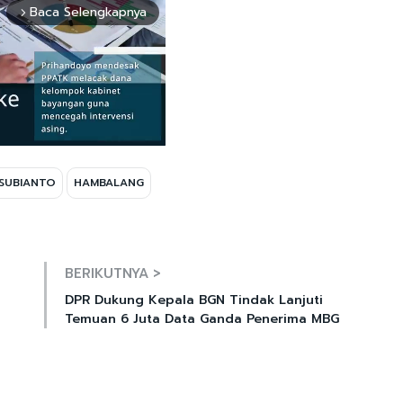
Baca Selengkapnya
arrow_forward_ios
SUBIANTO
HAMBALANG
Mute
BERIKUTNYA >
DPR Dukung Kepala BGN Tindak Lanjuti
Temuan 6 Juta Data Ganda Penerima MBG