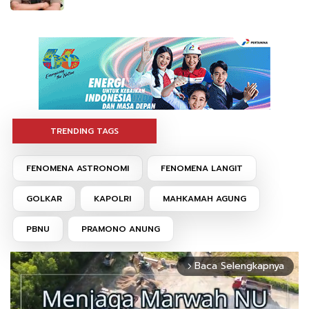
TRENDING TAGS
FENOMENA ASTRONOMI
FENOMENA LANGIT
GOLKAR
KAPOLRI
MAHKAMAH AGUNG
PBNU
PRAMONO ANUNG
Baca Selengkapnya
arrow_forward_ios