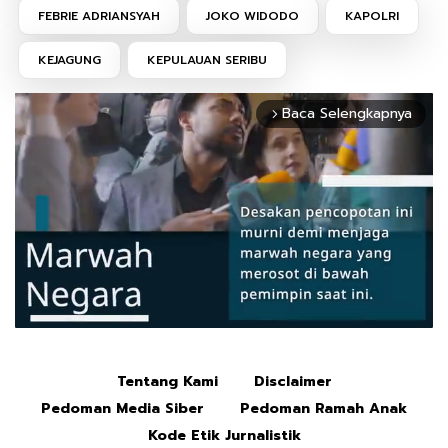
FEBRIE ADRIANSYAH
JOKO WIDODO
KAPOLRI
KEJAGUNG
KEPULAUAN SERIBU
Baca Selengkapnya
arrow_forward_ios
Tentang Kami
Disclaimer
Mute
Pedoman Media Siber
Pedoman Ramah Anak
Kode Etik Jurnalistik