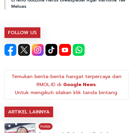
El Nino Godzilla Harus Diwaspadai Agar Karhutla Tak
Meluas
FOLLOW US
Temukan berita-berita hangat terpercaya dari
RMOL.ID di
Google News
.
Untuk mengikuti silakan klik tanda bintang.
ARTIKEL LAINNYA
Politik