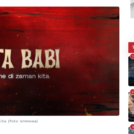
1
2
ta. (Foto: Istimewa)
3