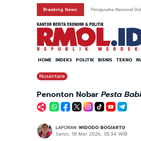
bowo soal Nuklir Iran
Breaking News:
Pengusaha Nasional Did
HOME
INDEKS
POLITIK
BISNIS
TEKNO
N
Nusantara
Penonton Nobar
Pesta Bab
LAPORAN:
WIDODO BOGIARTO
Senin, 18 Mei 2026, 05:34 WIB