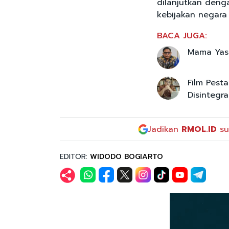
dilanjutkan denga
kebijakan negara
BACA JUGA:
Mama Yasi
Film Pest
Disintegr
Jadikan
RMOL.ID
su
EDITOR:
WIDODO BOGIARTO