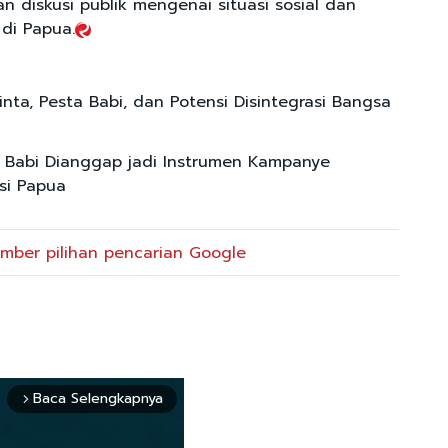
n diskusi publik mengenai situasi sosial dan
 di Papua.
nta, Pesta Babi, dan Potensi Disintegrasi Bangsa
a Babi Dianggap jadi Instrumen Kampanye
asi Papua
mber pilihan pencarian Google
Baca Selengkapnya
arrow_forward_ios