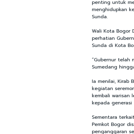
penting untuk m
menghidupkan ke
Sunda.
Wali Kota Bogor 
perhatian Guber
Sunda di Kota Bo
“Gubernur telah 
Sumedang hingga 
Ia menilai, Kira
kegiatan seremo
kembali warisan 
kepada generasi
Sementara terkai
Pemkot Bogor di
penganggaran ses