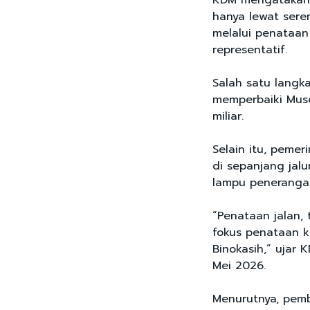
KDM mengatakan,
hanya lewat sere
melalui penataan
representatif.
Salah satu langk
memperbaiki Mus
miliar.
Selain itu, pemer
di sepanjang jalu
lampu peneranga
“Penataan jalan, 
fokus penataan k
Binokasih,” ujar 
Mei 2026.
Menurutnya, pemb