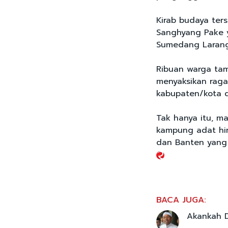
Kirab budaya ter
Sanghyang Pake 
Sumedang Larang
Ribuan warga tam
menyaksikan ragam
kabupaten/kota d
Tak hanya itu, m
kampung adat hin
dan Banten yang 
BACA JUGA:
Akankah D