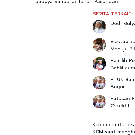
budaya Sunda di Tanah Pasundan.
BERITA TERKAIT:
Dedi Muly
Elektabil
Menuju Pi
Pemilih P
Bahlil cu
PTUN Band
Bogor
Putusan 
Objektif
Komitmen itu dis
KDM saat menghad