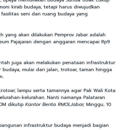
 upaya memuliakan budaya Sunda tidak cukup
moni kirab budaya, tetapi harus diwujudkan
 fasilitas seni dan ruang budaya yang
ah yang akan dilakukan Pemprov Jabar adalah
eum Pajajaran dengan anggaran mencapai Rp9
intah juga akan melakukan penataan infrastruktur
r budaya, mulai dari jalan, trotoar, taman hingga
n.
trotoar, lampu serta tamannya agar Pak Wali Kota
elurahan-kelurahan. Nanti namanya Palataran
KDM dikutip
Kantor Berita RMOLJabar,
Minggu, 10
angunan infrastruktur budaya menjadi bagian