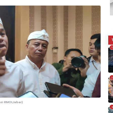
1
2
asi RMOLJabar)
3