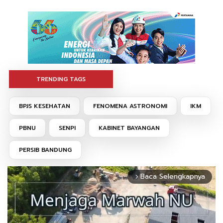
TRENDING TAGS
BPJS KESEHATAN
FENOMENA ASTRONOMI
IKM
PBNU
SENPI
KABINET BAYANGAN
PERSIB BANDUNG
Baca Selengkapnya
arrow_forward_ios