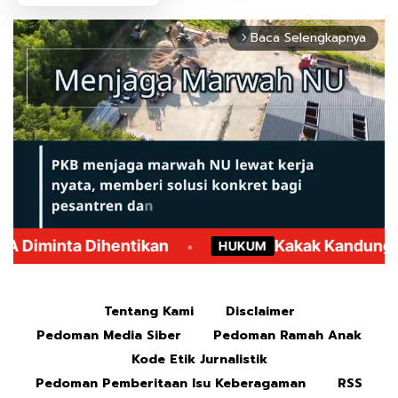
Baca Selengkapnya
arrow_forward_ios
Mute
Tentang Kami
Disclaimer
Pedoman Media Siber
Pedoman Ramah Anak
Kode Etik Jurnalistik
Pedoman Pemberitaan Isu Keberagaman
RSS