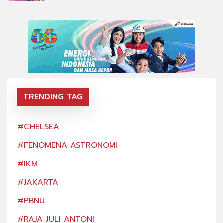
TRENDING TAG
#CHELSEA
#CH
#FENOMENA ASTRONOMI
#FE
#IKM
#IK
#JAKARTA
#JA
#PBNU
#PB
#RAJA JULI ANTONI
#RA