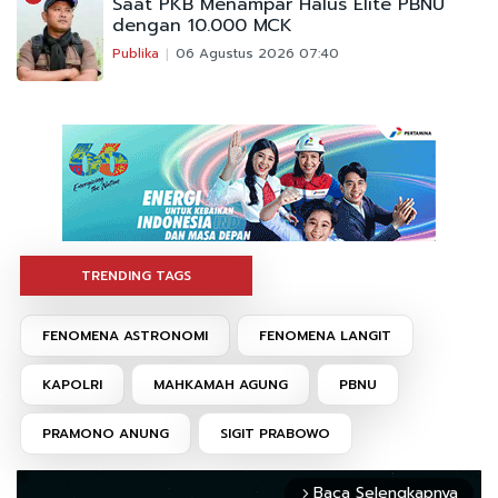
Saat PKB Menampar Halus Elite PBNU
dengan 10.000 MCK
Publika
06 Agustus 2026 07:40
TRENDING TAGS
FENOMENA ASTRONOMI
FENOMENA LANGIT
KAPOLRI
MAHKAMAH AGUNG
PBNU
PRAMONO ANUNG
SIGIT PRABOWO
Baca Selengkapnya
arrow_forward_ios