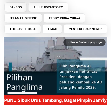
BANSOS
JUJU PURWANTORO
SELAMAT GINTING
TEDDY INDRA WIJAYA
THE LAST HOUSE
TIMAH
MENTERI LUAR NEGERI
Baca Selengkapnya
arrow_forward_ios
Mute