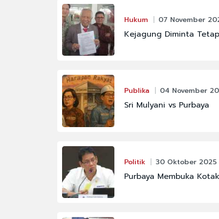
#CHELSEA
#FENOMENA ASTRON
Hukum
07 November 202
Kejagung Diminta Tetap
#IKM
#JAKARTA
#PBNU
#SENPI
Publika
04 November 20
Sri Mulyani vs Purbaya
#KABINET BAYANGA
Politik
30 Oktober 2025 
Purbaya Membuka Kotak