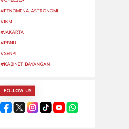
#CHELSEA
#CHELSEA
#FENOMENA ASTRONOMI
#FENOMENA AS
#IKM
#IKM
#JAKARTA
#JAKARTA
#PBNU
#PBNU
#SENPI
#SENPI
#KABINET BAYANGAN
#KABINET BAYA
FOLLOW US