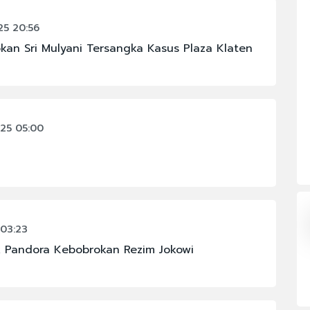
#CHELSEA
OMI
#FENOMENA ASTRONOMI
5 20:56
kan Sri Mulyani Tersangka Kasus Plaza Klaten
#IKM
#JAKARTA
#PBNU
#SENPI
25 05:00
N
#KABINET BAYANGAN
03:23
 Pandora Kebobrokan Rezim Jokowi