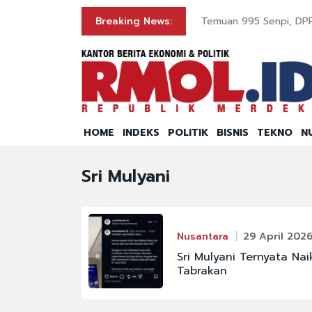
rsen
Breaking News:
Temuan 995 Senpi, DP
HOME
INDEKS
POLITIK
BISNIS
TEKNO
N
Sri Mulyani
Nusantara
29 April 2026
Sri Mulyani Ternyata N
Tabrakan