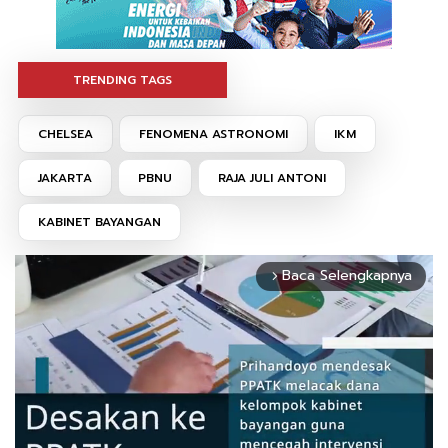
TRENDING TAGS
CHELSEA
FENOMENA ASTRONOMI
IKM
JAKARTA
PBNU
RAJA JULI ANTONI
KABINET BAYANGAN
Baca Selengkapnya
arrow_forward_ios