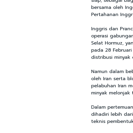
siap, sebagai bag
bersama oleh Ingg
Pertahanan Inggri
Inggris dan Pran
operasi gabunga
Selat Hormuz, ya
pada 28 Februari 
distribusi minyak
Namun dalam bebe
oleh Iran serta b
pelabuhan Iran m
minyak melonjak 
Dalam pertemuan 
dihadiri lebih da
teknis pembentuk