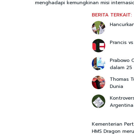
menghadapi kemungkinan misi internasi
BERITA TERKAIT:
Hancurkan
Prancis vs
Prabowo O
dalam 25
Thomas Tu
Dunia
Kontrover
Argentina
Kementerian Per
HMS Dragon merup