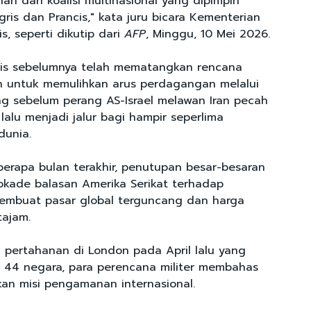
ian dari koalisi multinasional yang dipimpin
ris dan Prancis," kata juru bicara Kementerian
s, seperti dikutip dari
AFP
, Minggu, 10 Mei 2026.
cis sebelumnya telah mematangkan rencana
n untuk memulihkan arus perdagangan melalui
ng sebelum perang AS-Israel melawan Iran pecah
lalu menjadi jalur bagi hampir seperlima
 dunia.
rapa bulan terakhir, penutupan besar-besaran
lokade balasan Amerika Serikat terhadap
embuat pasar global terguncang dan harga
tajam.
pertahanan di London pada April lalu yang
ri 44 negara, para perencana militer membahas
an misi pengamanan internasional.