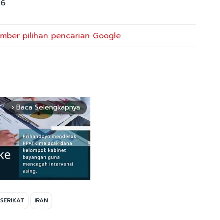
26
mber pilihan pencarian Google
Baca Selengkapnya
arrow_forward_ios
SERIKAT
IRAN
Mute