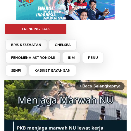
TRENDING TAGS
BPJS KESEHATAN
CHELSEA
FENOMENA ASTRONOMI
IKM
PBNU
SENPI
KABINET BAYANGAN
Baca Selengkapnya
arrow_forward_ios