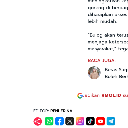
meningkatkan ka
goreng di berbaga
diharapkan akse
lebih mudah.
“Bulog akan teru
menjaga keterse
masyarakat,” teg
BACA JUGA:
Beras Sur
Boleh Ber
Jadikan
RMOL.ID
su
EDITOR:
RENI ERINA