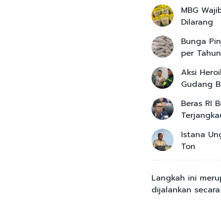
MBG Wajib
Dilarang
Bunga Pin
per Tahun
Aksi Hero
Gudang B
Beras RI 
Terjangka
Istana Un
Ton
Langkah ini mer
dijalankan secara