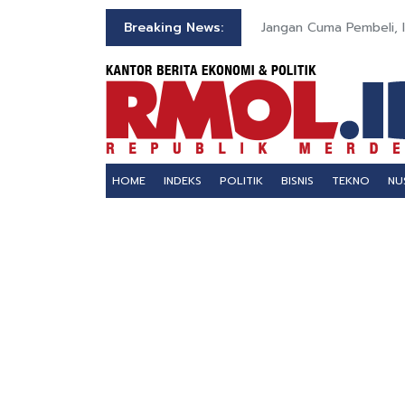
 2026
Breaking News:
Jangan Cuma Pembeli, I
HOME
INDEKS
POLITIK
BISNIS
TEKNO
NU