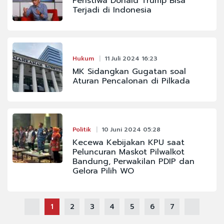
Peristiwa Donald Trump Bisa
Terjadi di Indonesia
Hukum
11 Juli 2024 16:23
MK Sidangkan Gugatan soal
Aturan Pencalonan di Pilkada
Politik
10 Juni 2024 05:28
Kecewa Kebijakan KPU saat
Peluncuran Maskot Pilwalkot
Bandung, Perwakilan PDIP dan
Gelora Pilih WO
1
2
3
4
5
6
7