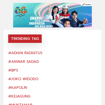
TRENDING TAG
#ADIAN RADIATUS
#AD
#ANWAR SADAD
#AN
#BPS
#BP
#JOKO WIDODO
#JO
#KAPOLRI
#KA
#KEJAGUNG
#KE
#MUKTAMAR
#MU