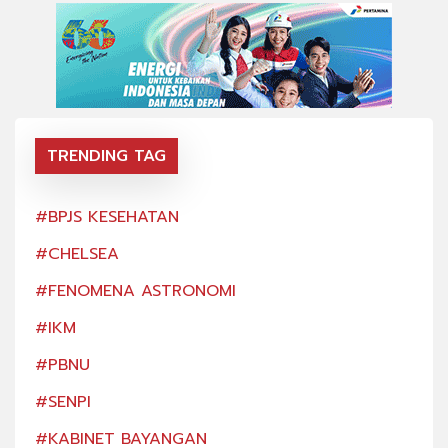
TRENDING TAG
#BPJS KESEHATAN
#BP
#CHELSEA
#CH
#FENOMENA ASTRONOMI
#FE
#IKM
#IK
#PBNU
#PB
#SENPI
#SE
#KABINET BAYANGAN
#KA