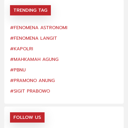
TRENDING TAG
#FENOMENA ASTRONOMI
#FE
#FENOMENA LANGIT
#FE
#KAPOLRI
#KA
#MAHKAMAH AGUNG
#MA
#PBNU
#PB
#PRAMONO ANUNG
#PR
#SIGIT PRABOWO
#SI
FOLLOW US