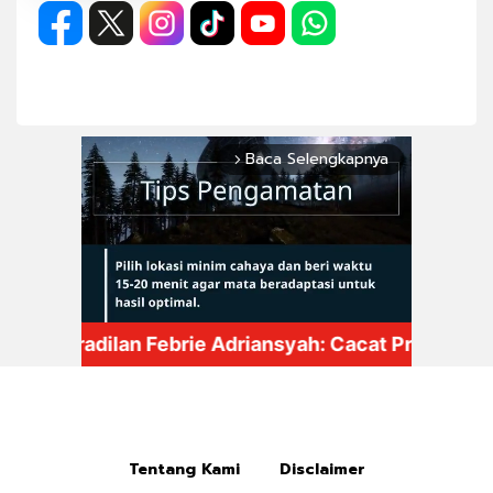
Baca Selengkapnya
arrow_forward_ios
Mute
Tentang Kami
Disclaimer