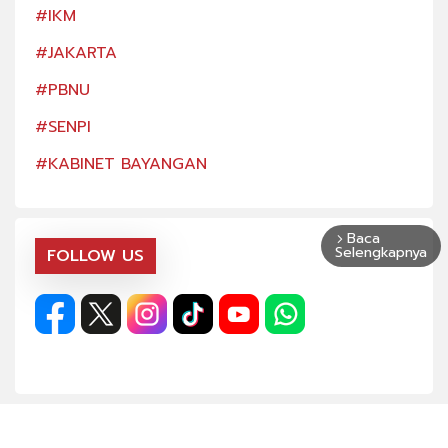
#IKM
#IK
#JAKARTA
#JA
#PBNU
#PB
#SENPI
#SE
#KABINET BAYANGAN
#KA
Baca
arrow_forward_ios
Selengkapnya
FOLLOW US