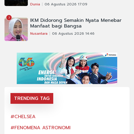
Dunia
06 Agustus 2026 17:09
7
IKM Didorong Semakin Nyata Menebar
Manfaat bagi Bangsa
Nusantara
06 Agustus 2026 14:46
TRENDING TAG
#CHELSEA
#CH
#FENOMENA ASTRONOMI
#FE