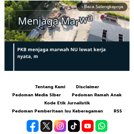
Baca Selengkapnya
arrow_forward_ios
Tentang Kami
Disclaimer
Mute
Pedoman Media Siber
Pedoman Ramah Anak
Kode Etik Jurnalistik
Pedoman Pemberitaan Isu Keberagaman
RSS