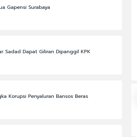
ua Gapensi Surabaya
#CHELSEA
#JAKARTA
#JUJU PURWANTORO
#POLRI
 Sadad Dapat Giliran Dipanggil KPK
#SELAMAT GINTING
N
#KABINET BAYANGAN
ka Korupsi Penyaluran Bansos Beras