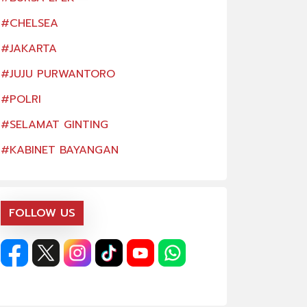
#CHELSEA
#CHELSEA
#JAKARTA
#JAKARTA
#JUJU PURWANTORO
#JUJU PURWANT
#POLRI
#POLRI
#SELAMAT GINTING
#SELAMAT GINT
#KABINET BAYANGAN
#KABINET BAYA
FOLLOW US