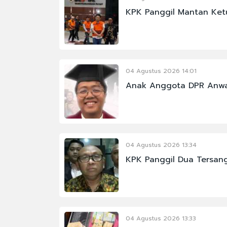
KPK Panggil Mantan Ket
#CHELSEA
#JAKARTA
#JUJU PURWANTORO
04 Agustus 2026 14:01
#POLRI
Anak Anggota DPR Anwar
#SELAMAT GINTING
#KABINET BAYANGA
04 Agustus 2026 13:34
KPK Panggil Dua Tersang
04 Agustus 2026 13:33