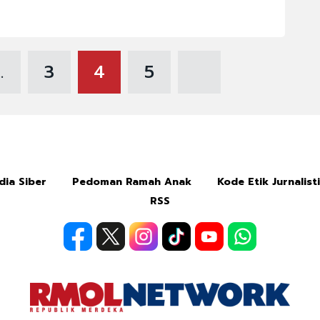
..
3
4
5
ia Siber
Pedoman Ramah Anak
Kode Etik Jurnalist
RSS