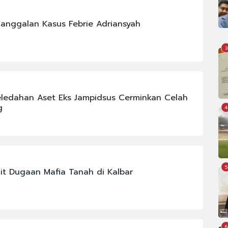
anggalan Kasus Febrie Adriansyah
3
ledahan Aset Eks Jampidsus Cerminkan Celah
g
4
5
it Dugaan Mafia Tanah di Kalbar
6