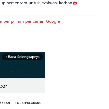
utup sementara untuk evakuasi korban.
mber pilihan pencarian Google
Baca Selengkapnya
arrow_forward_ios
AKAAN
TOL CIPULARANG