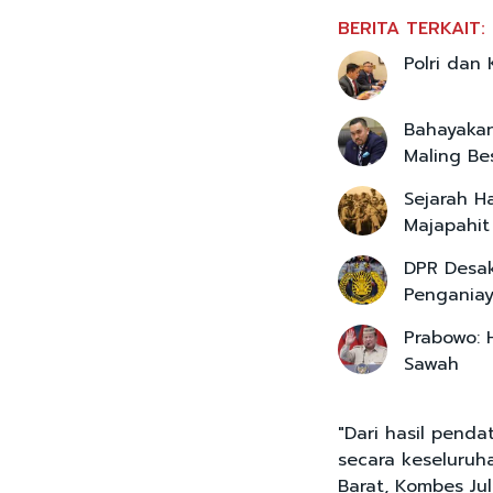
BERITA TERKAIT:
Polri dan
Bahayakan
Maling Be
Sejarah Ha
Majapahit
DPR Desak
Pengania
Prabowo: 
Sawah
"Dari hasil penda
secara keseluruh
Barat, Kombes Ju