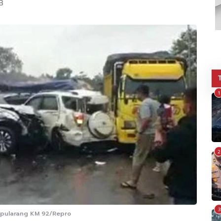
B
1
2
3
Cipularang KM 92/Repro