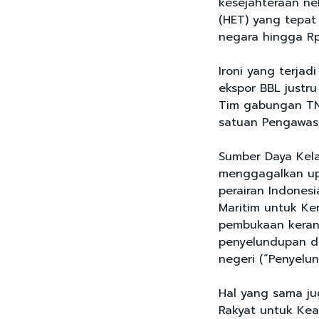
kesejahteraan ne
(HET) yang tepa
negara hingga Rp
Ironi yang terja
ekspor BBL justr
Tim gabungan TNI 
satuan Pengawa
Sumber Daya Kela
menggagalkan upa
perairan Indonesi
Maritim untuk Ke
pembukaan keran
penyelundupan da
negeri (“Penyelun
Hal yang sama jug
Rakyat untuk Kead