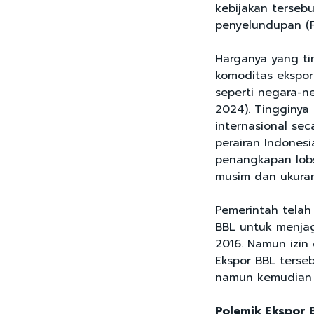
kebijakan terse
penyelundupan (F
Harganya yang tin
komoditas ekspor
seperti negara-n
2024). Tingginya
internasional se
perairan Indonesi
penangkapan lob
musim dan ukuran
Pemerintah telah
BBL untuk menjag
2016. Namun izin
Ekspor BBL terse
namun kemudian 
Polemik Ekspor 