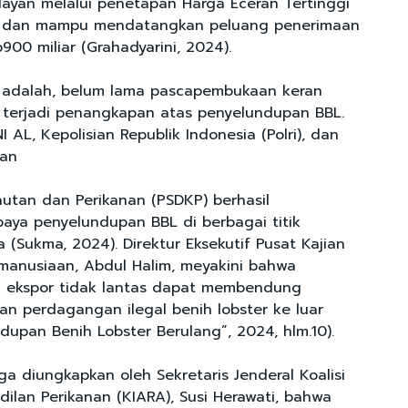
layan melalui penetapan Harga Eceran Tertinggi
t dan mampu mendatangkan peluang penerimaan
900 miliar (Grahadyarini, 2024).
di adalah, belum lama pascapembukaan keran
u terjadi penangkapan atas penyelundupan BBL.
AL, Kepolisian Republik Indonesia (Polri), dan
san
utan dan Perikanan (PSDKP) berhasil
ya penyelundupan BBL di berbagai titik
a (Sukma, 2024). Direktur Eksekutif Pusat Kajian
manusiaan, Abdul Halim, meyakini bahwa
 ekspor tidak lantas dapat membendung
n perdagangan ilegal benih lobster ke luar
dupan Benih Lobster Berulang”, 2024, hlm.10).
a diungkapkan oleh Sekretaris Jenderal Koalisi
ilan Perikanan (KIARA), Susi Herawati, bahwa