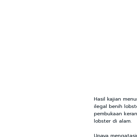
Hasil kajian me
ilegal benih lobs
pembukaan keran
lobster di alam.
Upaya mengatasin