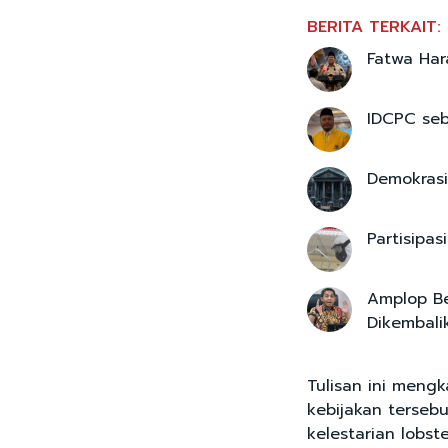
BERITA TERKAIT:
Fatwa Har
IDCPC seb
Demokrasi
Partisipa
Amplop Be
Dikembalik
Tulisan ini mengk
kebijakan terseb
kelestarian lobste