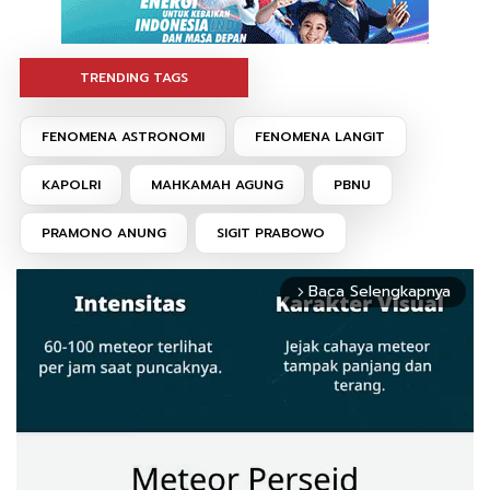
TRENDING TAGS
FENOMENA ASTRONOMI
FENOMENA LANGIT
KAPOLRI
MAHKAMAH AGUNG
PBNU
PRAMONO ANUNG
SIGIT PRABOWO
Baca Selengkapnya
arrow_forward_ios