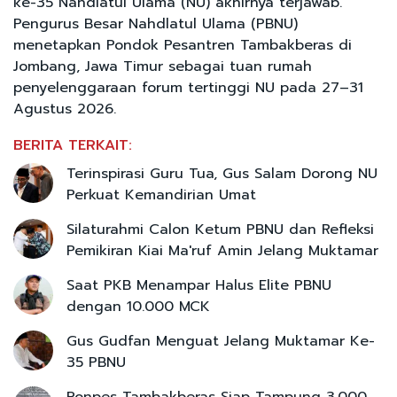
ke-35 Nahdlatul Ulama (NU) akhirnya terjawab.
Pengurus Besar Nahdlatul Ulama (PBNU)
menetapkan Pondok Pesantren Tambakberas di
Jombang, Jawa Timur sebagai tuan rumah
penyelenggaraan forum tertinggi NU pada 27–31
Agustus 2026.
BERITA TERKAIT:
Terinspirasi Guru Tua, Gus Salam Dorong NU
Perkuat Kemandirian Umat
Silaturahmi Calon Ketum PBNU dan Refleksi
Pemikiran Kiai Ma'ruf Amin Jelang Muktamar
Saat PKB Menampar Halus Elite PBNU
dengan 10.000 MCK
Gus Gudfan Menguat Jelang Muktamar Ke-
35 PBNU
Ponpes Tambakberas Siap Tampung 3.000