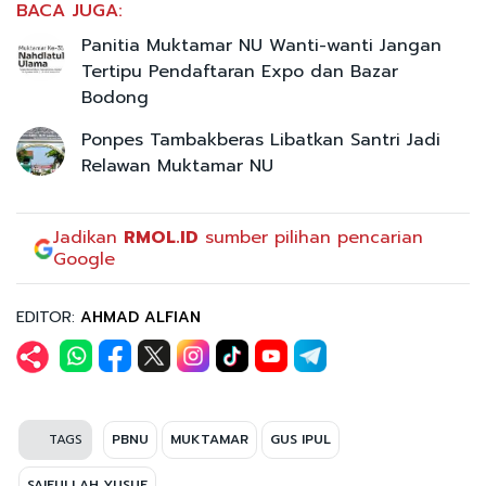
BACA JUGA:
Panitia Muktamar NU Wanti-wanti Jangan
Tertipu Pendaftaran Expo dan Bazar
Bodong
Ponpes Tambakberas Libatkan Santri Jadi
Relawan Muktamar NU
Jadikan
RMOL.ID
sumber pilihan pencarian
Google
EDITOR:
AHMAD ALFIAN
TAGS
PBNU
MUKTAMAR
GUS IPUL
SAIFULLAH YUSUF