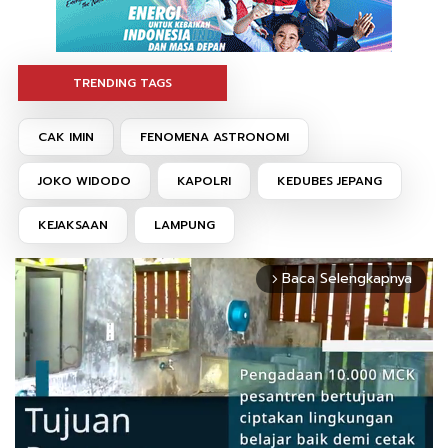
TRENDING TAGS
CAK IMIN
FENOMENA ASTRONOMI
JOKO WIDODO
KAPOLRI
KEDUBES JEPANG
KEJAKSAAN
LAMPUNG
Baca Selengkapnya
arrow_forward_ios