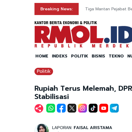
Breaking News:
Tiga Mantan Pejabat Be
HOME
INDEKS
POLITIK
BISNIS
TEKNO
N
Politik
Rupiah Terus Melemah, DPR 
Stabilisasi
LAPORAN:
FAISAL ARISTAMA