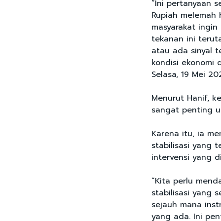
“Ini pertanyaan 
Rupiah melemah h
masyarakat ingi
tekanan ini terut
atau ada sinyal 
kondisi ekonomi d
Selasa, 19 Mei 20
Menurut Hanif, k
sangat penting u
Karena itu, ia me
stabilisasi yang 
intervensi yang d
“Kita perlu mend
stabilisasi yang
sejauh mana ins
yang ada. Ini pe