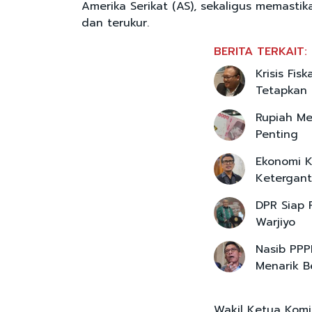
Amerika Serikat (AS), sekaligus memastika
dan terukur.
BERITA TERKAIT:
Krisis Fi
Tetapkan
Rupiah Me
Penting
Ekonomi K
Ketergan
DPR Siap 
Warjiyo
Nasib PPP
Menarik 
Wakil Ketua Komis