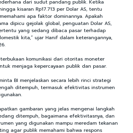
sederhana dari sudut pandang publik. Ketika
ingga kisaran Rp17.713 per Dolar AS, tentu
n memahami apa faktor dominannya. Apakah
ama dipicu gejolak global, penguatan Dolar AS,
tertentu yang sedang dibaca pasar terhadap
omestik kita,” ujar Hanif dalam keterangannya,
26.
eterbukaan komunikasi dari otoritas moneter
ntuk menjaga kepercayaan publik dan pasar.
minta BI menjelaskan secara lebih rinci strategi
tengah ditempuh, termasuk efektivitas instrumen
igunakan.
apatkan gambaran yang jelas mengenai langkah
 sedang ditempuh, bagaimana efektivitasnya, dan
trumen yang digunakan mampu meredam tekanan
nting agar publik memahami bahwa respons