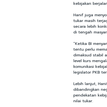
kebijakan berjala
Hanif juga menyor
tukar masih terja
secara lebih kon
di tengah masyar
“Ketika BI menyam
tentu perlu mem
dimaksud stabil a
level kurs menga
komunikasi kebij
legislator PKB ter
Lebih lanjut, Han
dibandingkan neg
pendekatan kebi
nilai tukar.