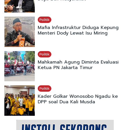
Politik
Mafia Infrastruktur Diduga Kepung
Menteri Dody Lewat Isu Miring
Politik
Mahkamah Agung Diminta Evaluasi
Ketua PN Jakarta Timur
Politik
Kader Golkar Wonosobo Ngadu ke
DPP soal Dua Kali Musda