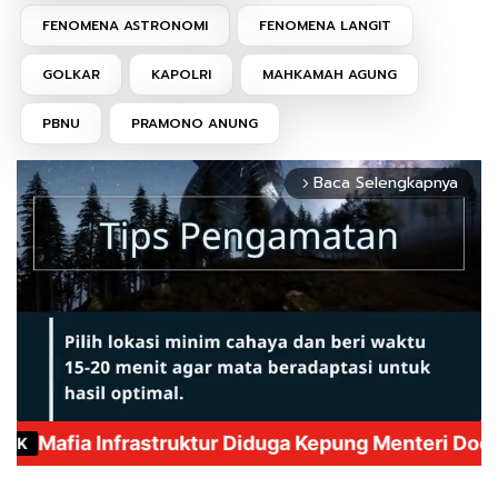
FENOMENA ASTRONOMI
FENOMENA LANGIT
GOLKAR
KAPOLRI
MAHKAMAH AGUNG
PBNU
PRAMONO ANUNG
Baca Selengkapnya
arrow_forward_ios
Mute