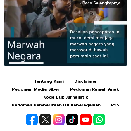
Baca Selengkapnya
arrow_forward_ios
Tentang Kami
Disclaimer
Mute
Pedoman Media Siber
Pedoman Ramah Anak
Kode Etik Jurnalistik
Pedoman Pemberitaan Isu Keberagaman
RSS