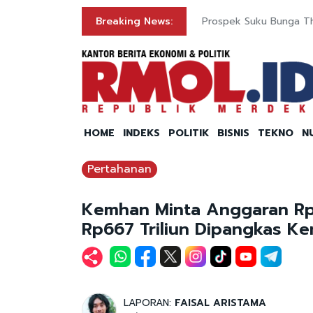
Breaking News:
Prospek Suku Bunga The
HOME
INDEKS
POLITIK
BISNIS
TEKNO
N
Pertahanan
Kemhan Minta Anggaran Rp1
Rp667 Triliun Dipangkas 
LAPORAN:
FAISAL ARISTAMA