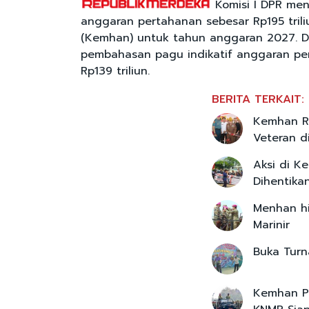
Komisi I DPR me
anggaran pertahanan sebesar Rp195 tril
(Kemhan) untuk tahun anggaran 2027. Du
pembahasan pagu indikatif anggaran pe
Rp139 triliun.
BERITA TERKAIT:
Kemhan Re
Veteran di
Aksi di K
Dihentika
Menhan hi
Marinir
Buka Turn
Kemhan Pa