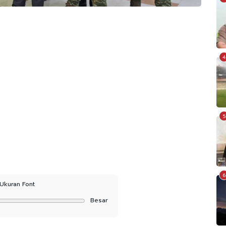
4
5
6
Ukuran Font
Besar