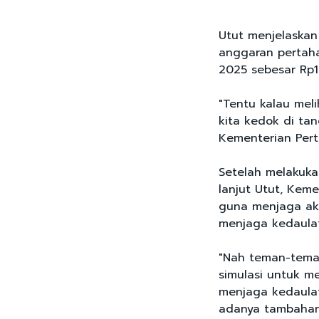
Utut menjelaskan
anggaran pertaha
2025 sebesar Rp18
"Tentu kalau meli
kita kedok di ta
Kementerian Perta
Setelah melakuka
lanjut Utut, Kem
guna menjaga ak
menjaga kedaula
"Nah teman-tema
simulasi untuk m
menjaga kedaulat
adanya tambahan,”