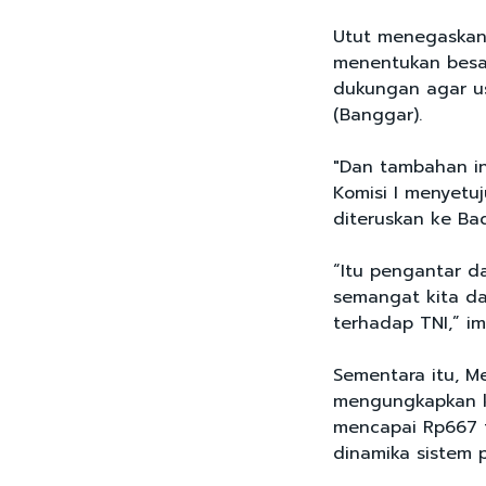
Utut menegaskan 
menentukan besa
dukungan agar u
(Banggar).
"Dan tambahan in
Komisi I menyetu
diteruskan ke Ba
“Itu pengantar 
semangat kita d
terhadap TNI,” im
Sementara itu, M
mengungkapkan k
mencapai Rp667 t
dinamika sistem 