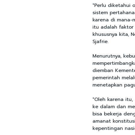
"Perlu diketahui
sistem pertahana
karena di mana-m
itu adalah fakto
khususnya kita, N
Sjafrie.
Menurutnya, kebu
mempertimbangkan
diemban Kementer
pemerintah mela
menetapkan pagu 
"Oleh karena itu
ke dalam dan men
bisa bekerja den
amanat konstitus
kepentingan nasio