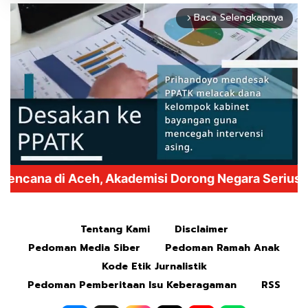
Baca Selengkapnya
arrow_forward_ios
Mute
Tentang Kami
Disclaimer
Pedoman Media Siber
Pedoman Ramah Anak
Kode Etik Jurnalistik
Pedoman Pemberitaan Isu Keberagaman
RSS