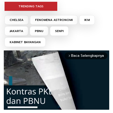
TRENDING TAGS
CHELSEA
FENOMENA ASTRONOMI
IKM
JAKARTA
PBNU
SENPI
KABINET BAYANGAN
Baca Selengkapnya
arrow_forward_ios