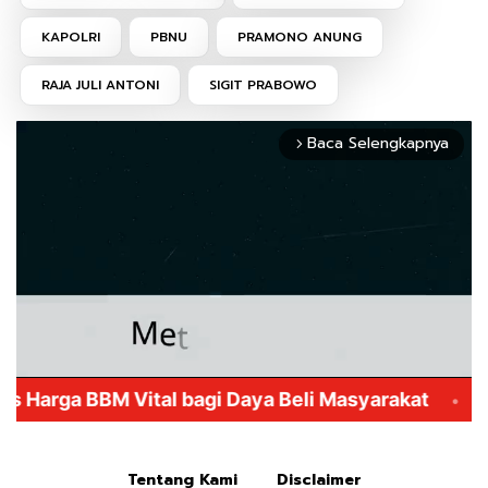
KAPOLRI
PBNU
PRAMONO ANUNG
RAJA JULI ANTONI
SIGIT PRABOWO
Baca Selengkapnya
arrow_forward_ios
Mute
Tentang Kami
Disclaimer