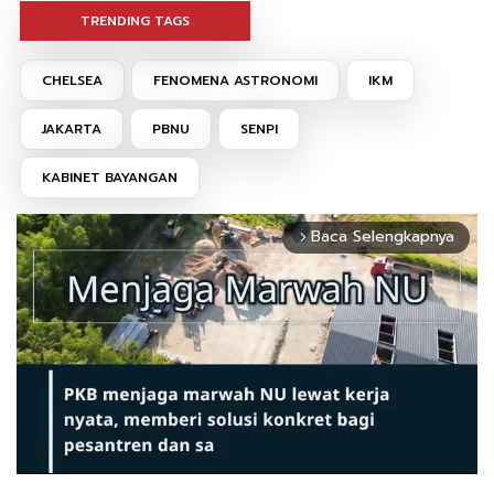
TRENDING TAGS
CHELSEA
FENOMENA ASTRONOMI
IKM
JAKARTA
PBNU
SENPI
KABINET BAYANGAN
Baca Selengkapnya
arrow_forward_ios