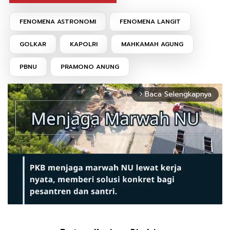
FENOMENA ASTRONOMI
FENOMENA LANGIT
GOLKAR
KAPOLRI
MAHKAMAH AGUNG
PBNU
PRAMONO ANUNG
Baca Selengkapnya
arrow_forward_ios