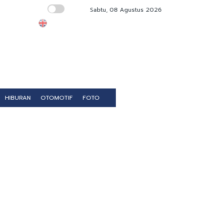
Sabtu, 08 Agustus 2026
UGM Harus Buka Ijazah Jokowi ke Publik s
HIBURAN
OTOMOTIF
FOTO