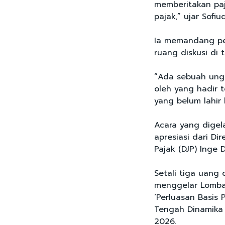
memberitakan pa
pajak,” ujar Sofiu
Ia memandang pen
ruang diskusi di 
“Ada sebuah ung
oleh yang hadir t
yang belum lahir 
Acara yang digel
apresiasi dari Di
Pajak (DJP) Inge 
Setali tiga uang
menggelar Lomba 
‘Perluasan Basis 
Tengah Dinamika 
2026.