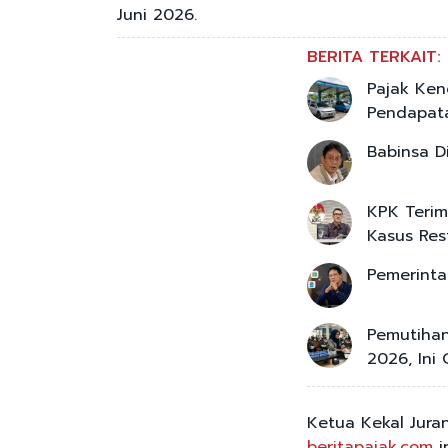
Juni 2026.
BERITA TERKAIT:
Pajak Kend
Pendapat
Babinsa D
KPK Terim
Kasus Res
Pemerinta
Pemutihan
2026, Ini
Ketua Kekal Jur
beritapajak.com
i