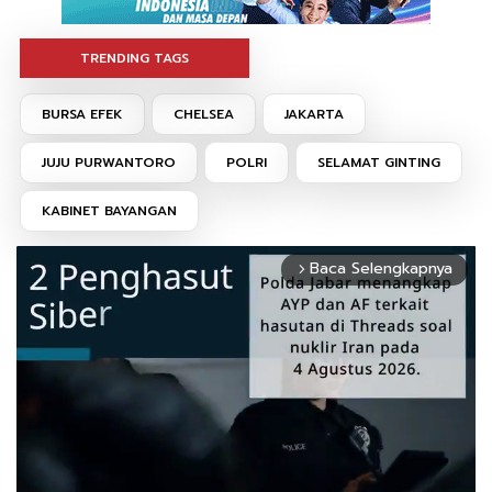
TRENDING TAGS
BURSA EFEK
CHELSEA
JAKARTA
JUJU PURWANTORO
POLRI
SELAMAT GINTING
KABINET BAYANGAN
Baca Selengkapnya
arrow_forward_ios