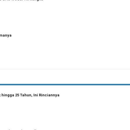
amanya
hingga 25 Tahun, Ini Rinciannya