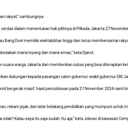
atan rakyat,” sambungnya.
gat cerdas dalam menentukan hak pilihnya di Pilkada Jakarta 27 Novem
Bang Doel memiliki elektabilitas tinggi dan terus membersamai rakya
mbedakan mana loyang dan mana emas," kata Djarot.
 suara warga Jakarta dan memberikan solusi yang bisa diterapkan ket
ikan dukungan kepada pasangan calon gubernur-wakil gubernur DKI Ja
Kamil bergerak masif, hasil pencoblosan pada 27 November 2024 nanti 
n, rekam jejak, dan latar belakang pendidikan yang mumpuni untuk 
Iya ndak? Kalau saya itu saja sudah. Itu aja,” kata Jokowi di kawasan 