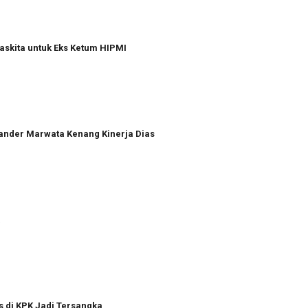
askita untuk Eks Ketum HIPMI
xander Marwata Kenang Kinerja Dias
a
s di KPK Jadi Tersangka